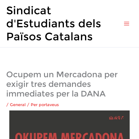
Vés
Main
Sindicat
al
Men
contingut
d'Estudiants dels
Països Catalans
Ocupem un Mercadona per
exigir tres demandes
immediates per la DANA
/
General
/ Per
portaveus