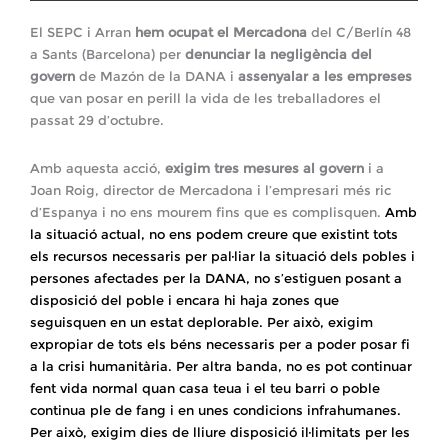
El SEPC i Arran
hem ocupat el Mercadona
del C/Berlín 48
a Sants (Barcelona) per
denunciar la negligència del
govern
de Mazón de la DANA i
assenyalar a les empreses
que van posar en perill la vida de les treballadores el
passat 29 d’octubre.
Amb aquesta acció,
exigim tres mesures al govern
i a
Joan Roig, director de Mercadona i l’empresari més ric
d’Espanya i no ens mourem fins que es complisquen.
Amb
la situació actual, no ens podem creure que existint tots
els recursos necessaris per pal·liar la situació dels pobles i
persones afectades per la DANA, no s’estiguen posant a
disposició del poble i encara hi haja zones que
seguisquen en un estat deplorable. Per això, exigim
expropiar de tots els béns necessaris per a poder posar fi
a la crisi humanitària. Per altra banda, no es pot continuar
fent vida normal quan casa teua i el teu barri o poble
continua ple de fang i en unes condicions infrahumanes.
Per això, exigim dies de lliure disposició il·limitats per les