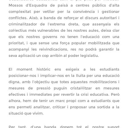
Mossos d’Esquadra de paisà a centres públics d’alta
complexitat per vetllar per la convivència i gestionar
conflictes. Això, a banda de reforçar el discurs autoritari i
criminalitzador de l’extrema dreta, que assenyala els
col·lectius més vulnerables de les nostres aules, deixa clar
que els nostres governs no tenen l’educació com una
prioritat, i que sense una força popular mobilitzada que
acompanyi les reivindicacions, res no podrà garantir la
seva aplicació un cop arribin al poder legislatiu.
El moment històric ens exigeix a les estudiants
posicionar-nos i implicar-nos en la lluita per una educació
digna, amb l’objectiu que totes aquestes mobilitzacions i
mesures de pressió puguin cristal·litzar en mesures
efectives i immediates per revertir la crisi educativa. Però
alhora, hem de tenir un marc propi com a estudiants que
ens permeti analitzar, criticar i proposar una sortida a la
situació que vivim.
Per tant, d’una banda donem tot el nostre suport