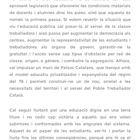
aprovant legislació que afavoreixi les condicions materials
de docents i alumnes dins les aules, sinó que aquesta és
només la primera passa. Si volem revertir la situació que
viu l’educació pública cal posar-la al servei de la classe
treballadora i això passa per augmentar la democràcia als
centres, augmentar la representativitat de les estudiants i
treballadores als òrgans de govern, garantir-ne la
gratuïtat i l’accés sense cap tipus d’obstacle per raó de
classe, origen, o gènere, i combatre la segregació. Alhora,
cal impulsar un marc de Països Catalans, que trenqui amb
el model educatiu privatitzador i espanyolista del règim
del 78 i permeti construir-ne un de nou, arrelat a les
necessitats del territori i al servei del Poble Treballador
Català.
Cal seguir lluitant per una educació digna en una terra
lliure i no cedir cap victòria a aquells qui ens volen
submises i conformades amb les engrunes del sistema.
Aquest és el paper de les estudiants, ser-hi i portar la
lluita fins les últimes conseqüències, perquè ens hi va el