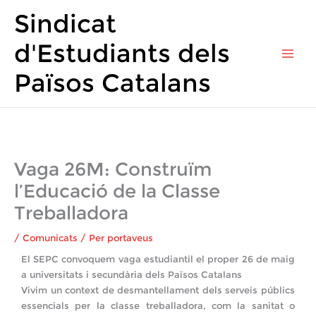
Vés
Main
Sindicat
al
Men
contingut
d'Estudiants dels
Països Catalans
Vaga 26M: Construïm
l’Educació de la Classe
Treballadora
/
Comunicats
/ Per
portaveus
El SEPC convoquem vaga estudiantil el proper 26 de maig
a universitats i secundària dels Països Catalans
Vivim un context de desmantellament dels serveis públics
essencials per la classe treballadora, com la sanitat o