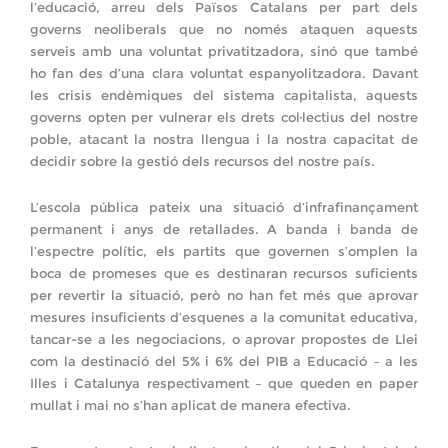
l’educació, arreu dels Països Catalans per part dels
governs neoliberals que no només ataquen aquests
serveis amb una voluntat privatitzadora, sinó que també
ho fan des d’una clara voluntat espanyolitzadora. Davant
les crisis endèmiques del sistema capitalista, aquests
governs opten per vulnerar els drets col·lectius del nostre
poble, atacant la nostra llengua i la nostra capacitat de
decidir sobre la gestió dels recursos del nostre país.
L’escola pública pateix una situació d’infrafinançament
permanent i anys de retallades. A banda i banda de
l’espectre polític, els partits que governen s’omplen la
boca de promeses que es destinaran recursos suficients
per revertir la situació, però no han fet més que aprovar
mesures insuficients d’esquenes a la comunitat educativa,
tancar-se a les negociacions, o aprovar propostes de Llei
com la destinació del 5% i 6% del PIB a Educació – a les
Illes i Catalunya respectivament – que queden en paper
mullat i mai no s’han aplicat de manera efectiva.