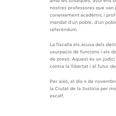
amb les síndiques, avui ens s
nostres professores que van 
coneixement acadèmic i profe
mandat d’un poble, d’un pob
referèndum.
La fiscalia els acusa dels del
usurpació de funcions i els 
de presó. Aquest és un judici
contra la llibertat i el futur d
Per això, el dia 4 de novembr
la Ciutat de la Justícia per mo
escalf.