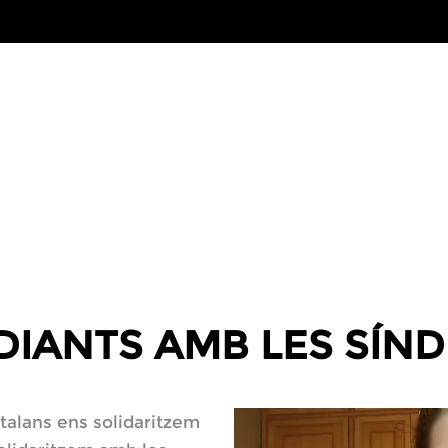
INICI
QUI SOM?
ON SOM?
CONTA
DIANTS AMB LES SÍND
talans ens solidaritzem