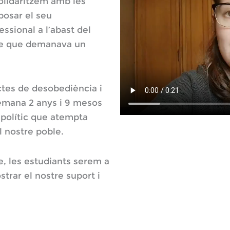
olidaritzem amb les
posar el seu
ssional a l’abast del
le que demanava un
ictes de desobediència i
demana 2 anys i 9 mesos
 polític que atempta
el nostre poble.
e, les estudiants serem a
strar el nostre suport i