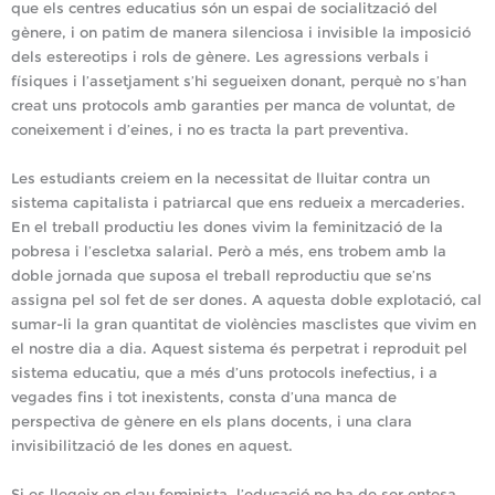
que els centres educatius són un espai de socialització del
gènere, i on patim de manera silenciosa i invisible la imposició
dels estereotips i rols de gènere. Les agressions verbals i
físiques i l’assetjament s’hi segueixen donant, perquè no s’han
creat uns protocols amb garanties per manca de voluntat, de
coneixement i d’eines, i no es tracta la part preventiva.
Les estudiants creiem en la necessitat de lluitar contra un
sistema capitalista i patriarcal que ens redueix a mercaderies.
En el treball productiu les dones vivim la feminització de la
pobresa i l’escletxa salarial. Però a més, ens trobem amb la
doble jornada que suposa el treball reproductiu que se’ns
assigna pel sol fet de ser dones. A aquesta doble explotació, cal
sumar-li la gran quantitat de violències masclistes que vivim en
el nostre dia a dia. Aquest sistema és perpetrat i reproduit pel
sistema educatiu, que a més d’uns protocols inefectius, i a
vegades fins i tot inexistents, consta d’una manca de
perspectiva de gènere en els plans docents, i una clara
invisibilització de les dones en aquest.
Si es llegeix en clau feminista, l’educació no ha de ser entesa